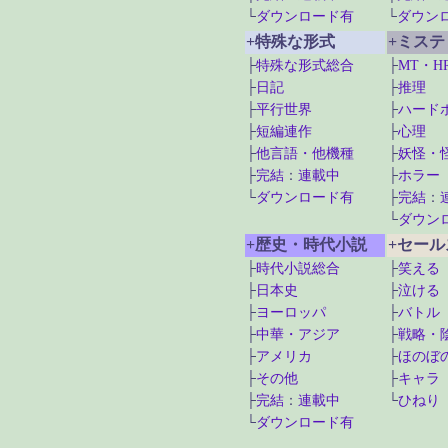
└
ダウンロード有
└
ダウン
+特殊な形式
+ミス
├
特殊な形式総合
├
MT・H
├
日記
├
推理
├
平行世界
├
ハード
├
短編連作
├
心理
├
他言語・他機種
├
妖怪・
├
完結
：
連載中
├
ホラー
└
ダウンロード有
├
完結
：
└
ダウン
+歴史・時代小説
+セー
├
時代小説総合
├
笑える
├
日本史
├
泣ける
├
ヨーロッパ
├
バトル
├
中華・アジア
├
戦略・
├
アメリカ
├
ほのぼ
├
その他
├
キャラ
├
完結
：
連載中
└
ひねり
└
ダウンロード有