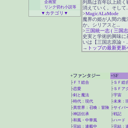
列島は百年以上続く
企画室
リンク切れ小説等
消えていく。そして..
▼カテゴリ▼
>
MagicALaMode
魔界の姫が人間の魔
か。シリアスと...
>
三国統一志 ( 三国志
史実と学術的興味に
いは【三国志原論・..
→
トップの最新更新
+ファンタジー
+SF
├
ＦＴ総合
├
ＳＦ総
├
恋愛
├
ＳＦア
├
剣と魔法
├
宇宙
├
時代
：
現代
├
未来
：
├
異世界
：
召喚
：
冒険
├
サイバ
├
神話伝承
├
戦記
├
和風・中華風
├
ハード
├
完結
：
連載中
├
完結
：