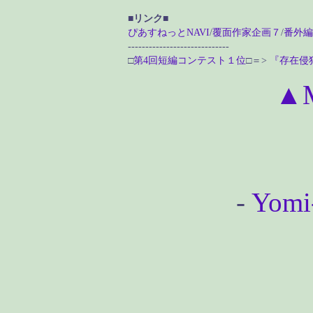
■リンク■
ぴあすねっとNAVI
/
覆面作家企画７
/
番外編
-----------------------------
□
第4回短編コンテスト１位
□＝>
『存在侵
▲
-
Yomi