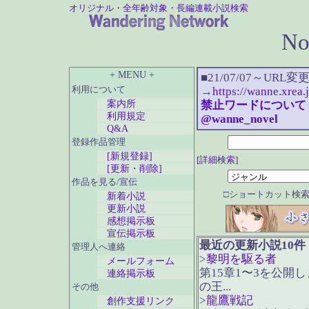
オリジナル・全年齢対象・長編連載小説検索
N
+ MENU +
■21/07/07～URL変更に
利用について
→
https://wanne.xrea
案内所
禁止ワードについて
利用規定
@wanne_novel
Q&A
登録作品管理
[新規登録]
[詳細検索]
[更新・削除]
作品を見る/宣伝
□ショートカット検索 
新着小説
更新小説
感想掲示板
宣伝掲示板
最近の更新小説10件
管理人へ連絡
>
黎明を駆る者
メールフォーム
第15章1〜3を公開
連絡掲示板
の王...
その他
>
龍鷹戦記
創作支援リンク