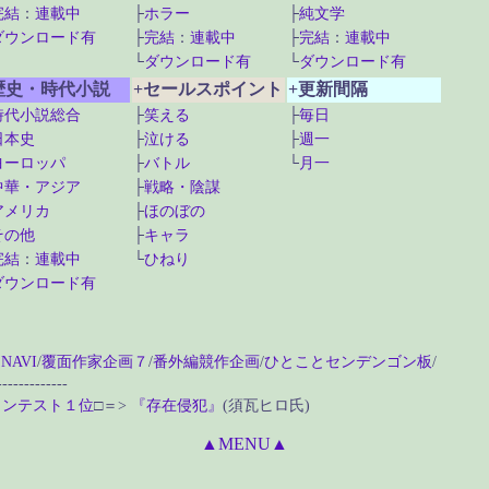
完結
：
連載中
├
ホラー
├
純文学
ダウンロード有
├
完結
：
連載中
├
完結
：
連載中
└
ダウンロード有
└
ダウンロード有
歴史・時代小説
+セールスポイント
+更新間隔
時代小説総合
├
笑える
├
毎日
日本史
├
泣ける
├
週一
ヨーロッパ
├
バトル
└
月一
中華・アジア
├
戦略・陰謀
アメリカ
├
ほのぼの
その他
├
キャラ
完結
：
連載中
└
ひねり
ダウンロード有
AVI
/
覆面作家企画７
/
番外編競作企画
/
ひとことセンデンゴン板
/
-------------
コンテスト１位
□＝>
『存在侵犯』
(須瓦ヒロ氏)
▲MENU▲