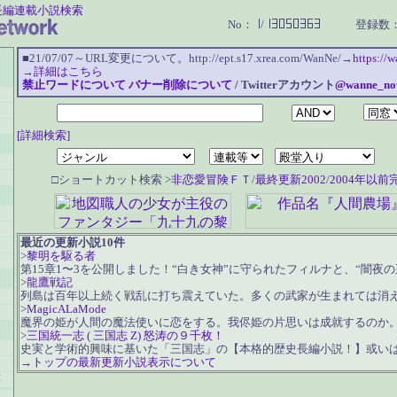
長編連載小説検索
No：
/
登録数：5
■21/07/07～URL変更について。http://ept.s17.xrea.com/WanNe/→
https://
→
詳細はこちら
禁止ワードについて
バナー削除について
/ Twitterアカウント
@wanne_no
[詳細検索]
□ショートカット検索 >
非恋愛冒険ＦＴ
/
最終更新2002
/
2004年以前
最近の更新小説10件
>
黎明を駆る者
第15章1〜3を公開しました！“白き女神”に守られたフィルナと、“闇夜の王.
>
龍鷹戦記
列島は百年以上続く戦乱に打ち震えていた。多くの武家が生まれては消えて
>
MagicALaMode
魔界の姫が人間の魔法使いに恋をする。我侭姫の片思いは成就するのか。シ
>
三国統一志 ( 三国志 Z) 怒涛の９千枚！
史実と学術的興味に基いた「三国志」の【本格的歴史長編小説！】或いは【
→
トップの最新更新小説表示について
等