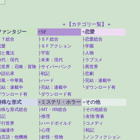
＋【カテゴリ一覧】＋
ファンタジー
+SF
+恋愛
ＦＴ総合
├
ＳＦ総合
├
恋愛総合
恋愛
├
ＳＦアクション
├
学園
剣と魔法
├
宇宙
├
人物
時代
：
現代
├
未来
：
現代
├
ラブコメ
異世界
：
召喚
：
冒険
├
サイバーパンク
├
異世界
神話伝承
├
戦記
├
悲劇
和風・中華風
├
ハード
├
完結
：
連載中
完結
：
連載中
├
完結
：
連載中
└
ダウンロード有
ダウンロード有
└
ダウンロード有
特殊な形式
+ミステリ・ホラー
+その他
特殊な形式総合
├
MT・HR総合
├
その他総合
日記
├
推理
├
友情/青春
平行世界
├
ハードボイルド
├
コメディ
短編連作
├
心理
├
戦記
他言語・他機種
├
妖怪・怪物
├
ノンフィクション