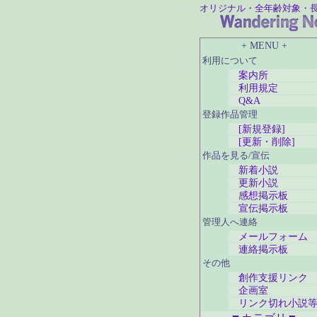
オリジナル・全年齢対象・
+ MENU +
利用について
案内所
利用規定
Q&A
登録作品管理
[新規登録]
[更新・削除]
作品を見る/宣伝
新着小説
更新小説
感想掲示板
宣伝掲示板
管理人へ連絡
メールフォーム
連絡掲示板
その他
創作支援リンク
企画室
リンク切れ小説