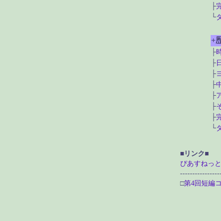
├
└
+
├
├
├
├
├
├
├
└
■リンク■
ぴあすねっとN
----------------
□
第4回短編