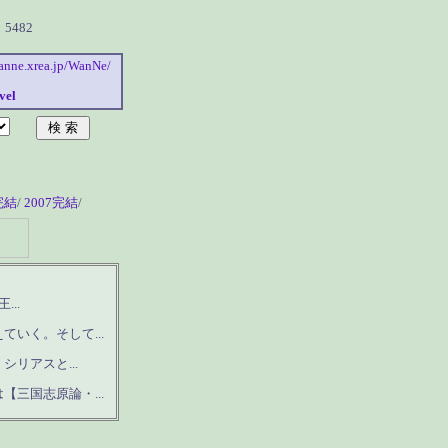
482
wanne.xrea.jp/WanNe/
vel
完結
/
2007完結
/
..
いく。そして...
リアスと...
三国志原論・...