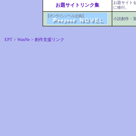
お題サイト
お題サイトリンク集
に移行。
小説創作・
EPT
>
WanNe
>
創作支援リンク