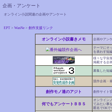
企画・アンケート
オンライン小説関連の企画やアンケート
EPT
>
WanNe
>
創作支援リンク
オンライン小説書きメモ
企画やアン
テーマにそ
を表わす短
様々な宇宙
掲載する企
募集した短
競作企画・
創作モノ達のアジト
創作サイト
オンライン
何でもアンケートＢＢＳ
てみたい事
匿名でOKで