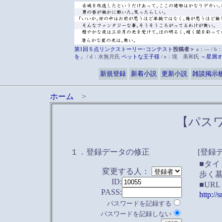
第1回５点リンクストーリー･コンテスト
投稿者＞
a：― / b
を」
/ d：水無月氏
ペットな王子様
/ e：境 美和氏
～星屑
新規登録
新着小説
更新小説
雑談掲示
ホーム
>
【パス
１．登録データの修正
[登録
■タイ
変更する人：
歩く
ID:
■UR
PASS:
http:/
パスワードを記録する
パスワードを記録しない