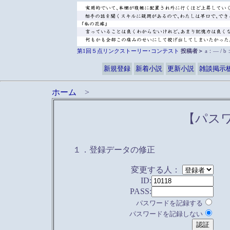
第1回５点リンクストーリー･コンテスト
投稿者＞
a：― / 
新規登録
新着小説
更新小説
雑談掲示
ホーム
>
【パス
１．登録データの修正
変更する人：
ID:
PASS:
パスワードを記録する
パスワードを記録しない