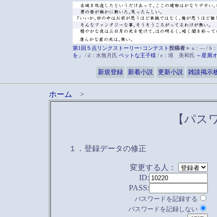
第1回５点リンクストーリー･コンテスト
投稿者＞
a：― / b
を」
/ d：水無月氏
ペットな王子様
/ e：境 美和氏
～星屑
新規登録
新着小説
更新小説
雑談掲示
ホーム
>
【パス
１．登録データの修正
変更する人：
ID:
PASS:
パスワードを記録する
パスワードを記録しない