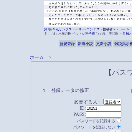
第1回５点リンクストーリー･コンテスト
投稿者＞
a：― / b
を」
/ d：水無月氏
ペットな王子様
/ e：境 美和氏
～星屑
新規登録
新着小説
更新小説
雑談掲示
ホーム
>
【パス
１．登録データの修正
変更する人：
ID:
PASS:
パスワードを記録する
パスワードを記録しない