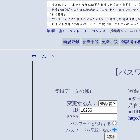
第1回５点リンクストーリー･コンテスト
投稿者＞
a：― / 
新規登録
新着小説
更新小説
雑談掲示
ホーム
>
【パス
１．登録データの修正
[登録
■タ
変更する人：
八百
ID:
■UR
PASS:
http:
パスワードを記録する
パスワードを記録しない