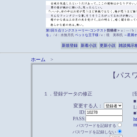
第1回５点リンクストーリー･コンテスト
投稿者＞
a：― / b
を」
/ d：水無月氏
ペットな王子様
/ e：境 美和氏
～星屑
新規登録
新着小説
更新小説
雑談掲示
ホーム
>
【パス
１．登録データの修正
[
変更する人：
L
ID:
■
PASS:
h
m
パスワードを記録する
パスワードを記録しない