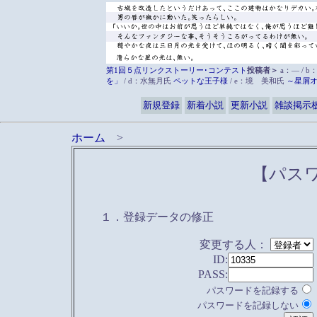
第1回５点リンクストーリー･コンテスト
投稿者＞
a：― / b
を」
/ d：水無月氏
ペットな王子様
/ e：境 美和氏
～星屑
新規登録
新着小説
更新小説
雑談掲示
ホーム
>
【パス
１．登録データの修正
変更する人：
ID:
PASS:
パスワードを記録する
パスワードを記録しない