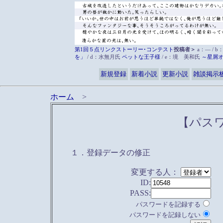
第1回５点リンクストーリー･コンテスト
投稿者＞
a：― / b
を」
/ d：水無月氏
ペットな王子様
/ e：境 美和氏
～星屑
新規登録
新着小説
更新小説
雑談掲示
ホーム
>
【パス
１．登録データの修正
変更する人：
ID:
PASS:
パスワードを記録する
パスワードを記録しない