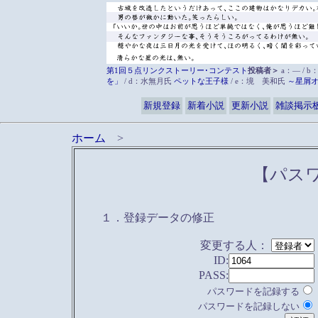
第1回５点リンクストーリー･コンテスト
投稿者＞
a：― / b
を」
/ d：水無月氏
ペットな王子様
/ e：境 美和氏
～星屑
新規登録
新着小説
更新小説
雑談掲示
ホーム
>
【パス
１．登録データの修正
変更する人：
ID:
PASS:
パスワードを記録する
パスワードを記録しない