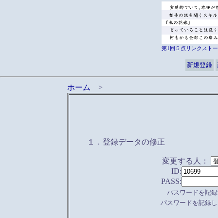
第1回５点リンクストー
新規登録
ホーム
>
１．登録データの修正
変更する人：
ID:
PASS:
パスワードを記録
パスワードを記録し