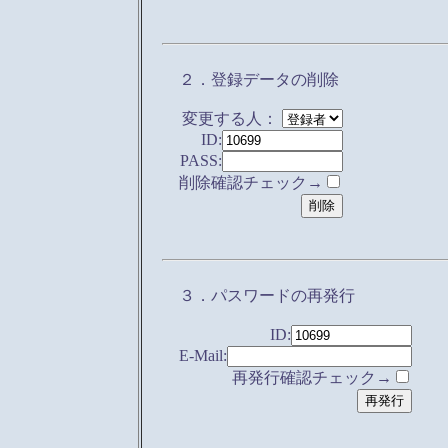
２．登録データの削除
変更する人：
ID:
PASS:
削除確認チェック→
３．パスワードの再発行
ID:
E-Mail:
再発行確認チェック→