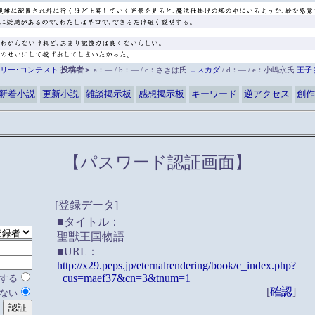
リー･コンテスト
投稿者＞
a：― / b：― / c：さきは氏
ロスカダ
/ d：― / e：小嶋永氏
王子
新着小説
更新小説
雑談掲示板
感想掲示板
キーワード
逆アクセス
創作
【パスワード認証画面】
[登録データ]
■タイトル：
聖獣王国物語
■URL：
http://x29.peps.jp/eternalrendering/book/c_index.php?
_cus=maef37&cn=3&tnum=1
する
[
確認
]
ない