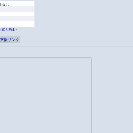
と姫と騎士
/
支援リンク