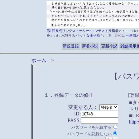
第1回５点リンクストーリー･コンテスト
投稿者＞
a：― / b
を」
/ d：水無月氏
ペットな王子様
/ e：境 美和氏
～星屑
新規登録
新着小説
更新小説
雑談掲示
ホーム
>
【パス
１．登録データの修正
[登
■タ
変更する人：
トリ
ID:
■U
PASS:
http
パスワードを記録する
パスワードを記録しない