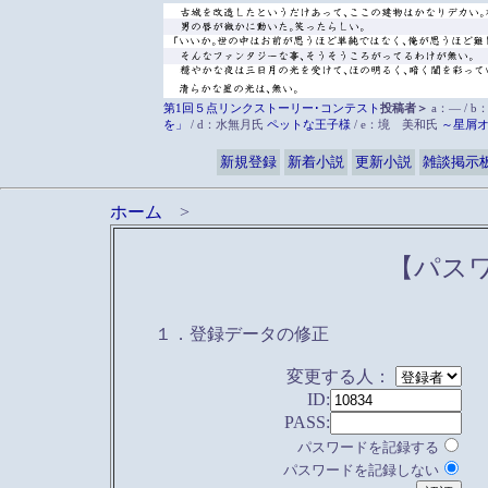
第1回５点リンクストーリー･コンテスト
投稿者＞
a：― / b
を」
/ d：水無月氏
ペットな王子様
/ e：境 美和氏
～星屑
新規登録
新着小説
更新小説
雑談掲示
ホーム
>
【パス
１．登録データの修正
変更する人：
ID:
PASS:
パスワードを記録する
パスワードを記録しない