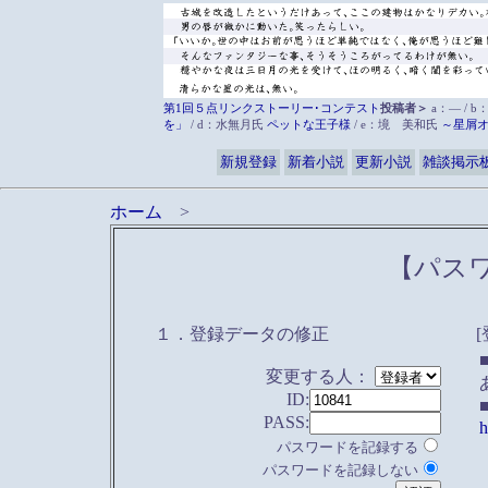
第1回５点リンクストーリー･コンテスト
投稿者＞
a：― / b
を」
/ d：水無月氏
ペットな王子様
/ e：境 美和氏
～星屑
新規登録
新着小説
更新小説
雑談掲示
ホーム
>
【パス
１．登録データの修正
変更する人：
ID:
PASS:
h
パスワードを記録する
パスワードを記録しない