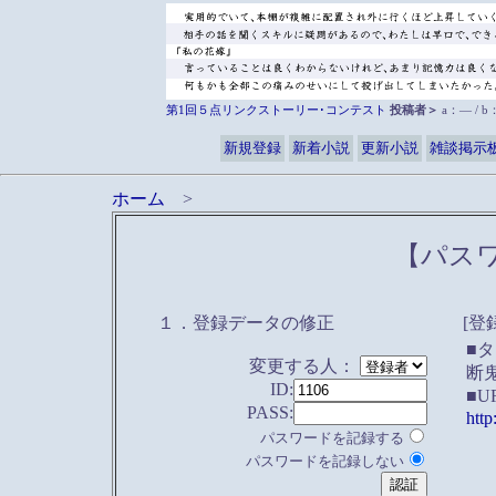
第1回５点リンクストーリー･コンテスト
投稿者＞
a：― / 
新規登録
新着小説
更新小説
雑談掲示
ホーム
>
【パス
１．登録データの修正
[登
■
変更する人：
断
ID:
■U
PASS:
http
パスワードを記録する
パスワードを記録しない