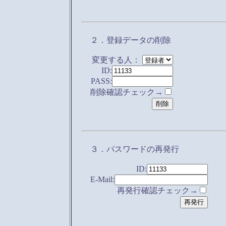
２．登録データの削除
変更する人：
ID:
PASS:
削除確認チェック→
３．パスワードの再発行
ID:
E-Mail:
再発行確認チェック→