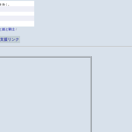
と姫と騎士
/
支援リンク