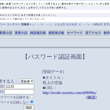
リー･コンテスト
投稿者＞
a：― / b：― / c：さきは氏
ロスカダ
/ d：― / e：小嶋永氏
王子
新着小説
更新小説
雑談掲示板
感想掲示板
キーワード
逆アクセス
創作
【パスワード認証画面】
[登録データ]
■タイトル：
更する人：
机上の空論
ID:
■URL：
SS:
http://ncode.syosetu.com/n0909bz/
パスワードを記録する
[
確認
]
スワードを記録しない