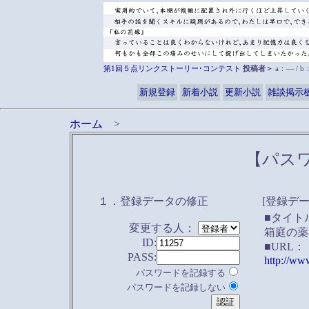
第1回５点リンクストーリー･コンテスト
投稿者＞
a：― / 
新規登録
新着小説
更新小説
雑談掲示
ホーム
>
【パス
１．登録データの修正
[登録デー
■タイト
変更する人：
箱庭の薬
ID:
■URL：
PASS:
http://ww
パスワードを記録する
パスワードを記録しない