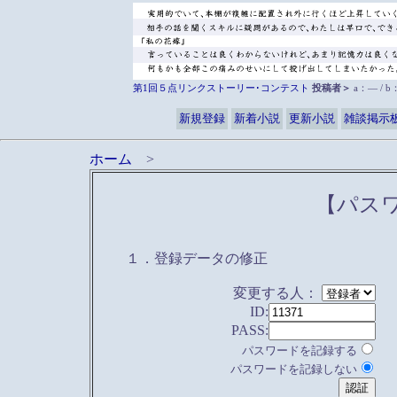
第1回５点リンクストーリー･コンテスト
投稿者＞
a：― / 
新規登録
新着小説
更新小説
雑談掲示
ホーム
>
【パス
１．登録データの修正
変更する人：
ID:
PASS:
パスワードを記録する
パスワードを記録しない