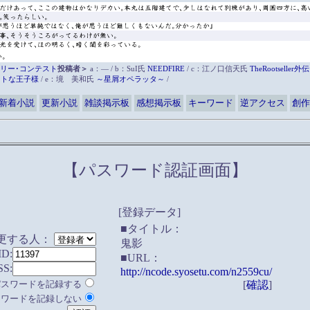
リー･コンテスト
投稿者＞
a：― / b：SuI氏
NEEDFIRE
/ c：江ノ口信天氏
TheRootsell
ットな王子様
/ e：境 美和氏
～星屑オペラッタ～
/
新着小説
更新小説
雑談掲示板
感想掲示板
キーワード
逆アクセス
創作
【パスワード認証画面】
[登録データ]
■タイトル：
更する人：
鬼影
ID:
■URL：
SS:
http://ncode.syosetu.com/n2559cu/
パスワードを記録する
[
確認
]
スワードを記録しない