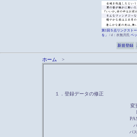
第1回５点リンクストー
を」
/ d：水無月氏
ペ
新規登録
ホーム
>
１．登録データの修正
変
PA
パ