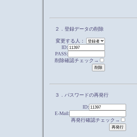
２．登録データの削除
変更する人：
ID:
PASS:
削除確認チェック→
３．パスワードの再発行
ID:
E-Mail:
再発行確認チェック→