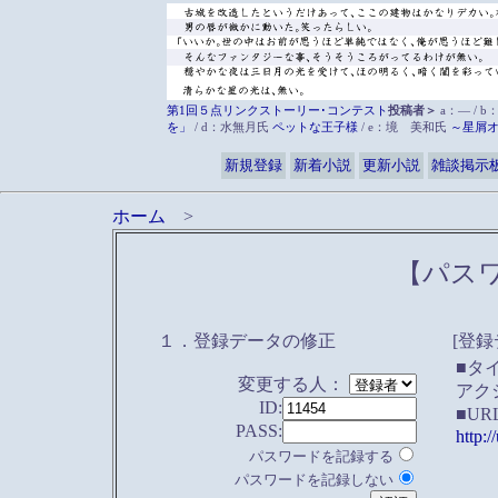
第1回５点リンクストーリー･コンテスト
投稿者＞
a：― / b
を」
/ d：水無月氏
ペットな王子様
/ e：境 美和氏
～星屑
新規登録
新着小説
更新小説
雑談掲示
ホーム
>
【パス
１．登録データの修正
[登録
■タ
変更する人：
アク
ID:
■UR
PASS:
http:
パスワードを記録する
パスワードを記録しない