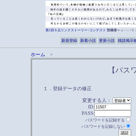
第1回５点リンクストーリー･コンテスト
投稿者＞
a：― / 
新規登録
新着小説
更新小説
雑談掲示
ホーム
>
【パス
１．登録データの修正
変更する人：
ID:
PASS:
パスワードを記録する
パスワードを記録しない