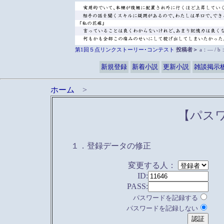
第1回５点リンクストーリー･コンテスト
投稿者＞
a：― / 
新規登録
新着小説
更新小説
雑談掲示
ホーム
>
【パス
１．登録データの修正
変更する人：
ID:
PASS:
パスワードを記録する
パスワードを記録しない