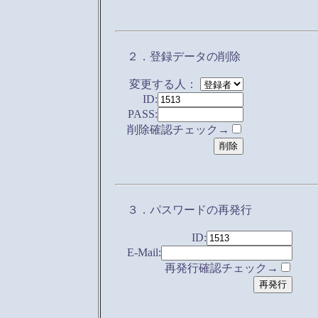
２．登録データの削除
変更する人：
ID:
PASS:
削除確認チェック→
３．パスワードの再発行
ID:
E-Mail:
再発行確認チェック→