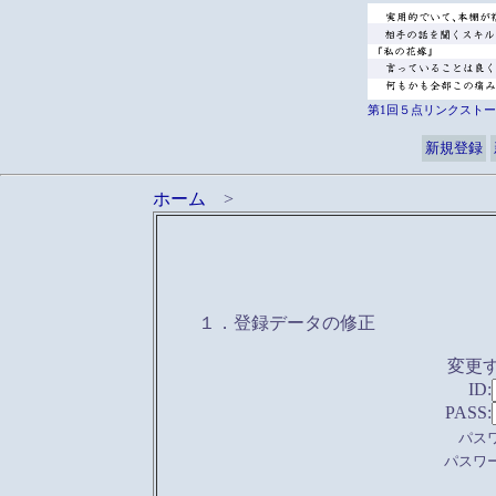
第1回５点リンクストー
新規登録
ホーム
>
１．登録データの修正
変更
ID:
PASS:
パス
パスワ