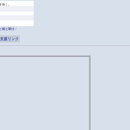
と姫と騎士
/
支援リンク