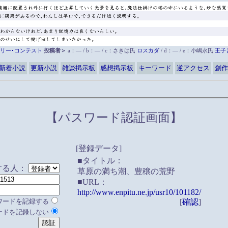
リー･コンテスト
投稿者＞
a：― / b：― / c：さきは氏
ロスカダ
/ d：― / e：小嶋永氏
王子
新着小説
更新小説
雑談掲示板
感想掲示板
キーワード
逆アクセス
創作
【パスワード認証画面】
[登録データ]
■タイトル：
する人：
草原の満ち潮、豊穣の荒野
■URL：
http://www.enpitu.ne.jp/usr10/101182/
ワードを記録する
[
確認
]
ードを記録しない