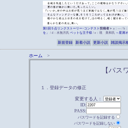
第1回５点リンクストーリー･コンテスト
投稿者＞
a：― / b
を」
/ d：水無月氏
ペットな王子様
/ e：境 美和氏
～星屑
新規登録
新着小説
更新小説
雑談掲示
ホーム
>
【パス
１．登録データの修正
変更する人：
ID:
PASS:
パスワードを記録する
パスワードを記録しない