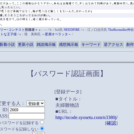
リー･コンテスト
投稿者＞
a：― / b：SuI氏
NEEDFIRE
/ c：江ノ口信天氏
TheRootsell
ットな王子様
/ e：境 美和氏
～星屑オペラッタ～
/
新着小説
更新小説
雑談掲示板
感想掲示板
キーワード
逆アクセス
創作
【パスワード認証画面】
[登録データ]
■タイトル：
変更する人：
夫婦雛物語
ID:
■URL：
ASS:
http://ncode.syosetu.com/n3380j/
パスワードを記録する
[
確認
]
スワードを記録しない