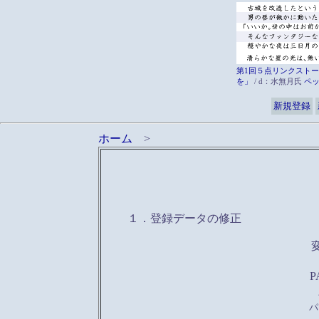
第1回５点リンクストー
を」
/ d：水無月氏
ペ
新規登録
ホーム
>
１．登録データの修正
P
パ