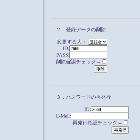
２．登録データの削除
変更する人：
ID:
PASS:
削除確認チェック→
３．パスワードの再発行
ID:
E-Mail:
再発行確認チェック→