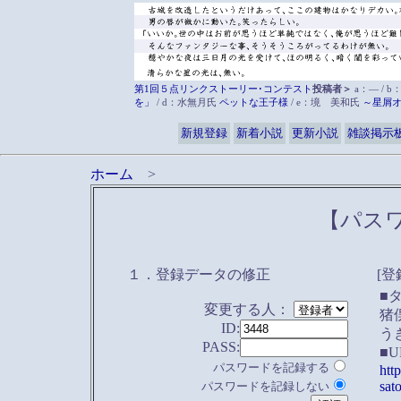
第1回５点リンクストーリー･コンテスト
投稿者＞
a：― / b
を」
/ d：水無月氏
ペットな王子様
/ e：境 美和氏
～星屑
新規登録
新着小説
更新小説
雑談掲示
ホーム
>
【パス
１．登録データの修正
[登
■
変更する人：
猪
ID:
う
PASS:
■U
パスワードを記録する
http
sat
パスワードを記録しない