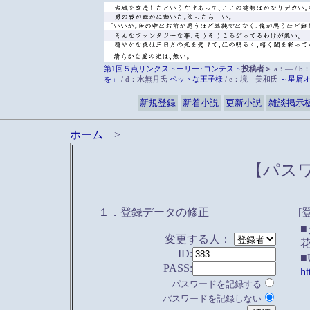
第1回５点リンクストーリー･コンテスト
投稿者＞
a：― / b
を」
/ d：水無月氏
ペットな王子様
/ e：境 美和氏
～星屑
新規登録
新着小説
更新小説
雑談掲示
ホーム
>
【パス
１．登録データの修正
[
変更する人：
ID:
■
PASS:
ht
パスワードを記録する
パスワードを記録しない