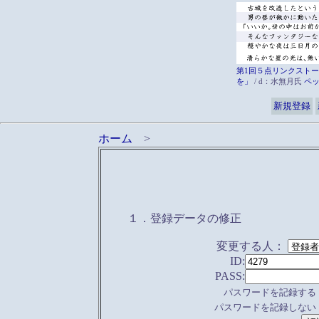
第1回５点リンクストー
を」
/ d：水無月氏
ペ
新規登録
ホーム
>
１．登録データの修正
変更する人：
ID:
PASS:
パスワードを記録する
パスワードを記録しない