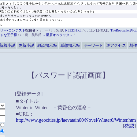
リー･コンテスト
投稿者＞
a：― / b：SuI氏
NEEDFIRE
/ c：江ノ口信天氏
TheRootsell
ットな王子様
/ e：境 美和氏
～星屑オペラッタ～
/
新着小説
更新小説
雑談掲示板
感想掲示板
キーワード
逆アクセス
創作
【パスワード認証画面】
[登録データ]
■タイトル：
Winter in Winter －黄昏色の運命－
■URL：
http://www.geocities.jp/laevatain00/Novel/Winter0/Winter.htm
[
確認
]