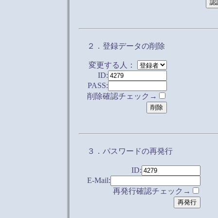
２．登録データの削除
変更する人：
ID:
PASS:
削除確認チェック→
３．パスワードの再発行
ID:
E-Mail:
再発行確認チェック→