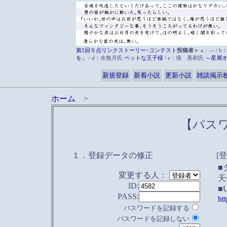
第1回５点リンクストーリー･コンテスト
投稿者＞
a：― / b
を」
/ d：水無月氏
ペットな王子様
/ e：境 美和氏
～星屑
新規登録
新着小説
更新小説
雑談掲示
ホーム
>
【パス
１．登録データの修正
[
■
変更する人：
天
ID:
■
PASS:
ht
パスワードを記録する
パスワードを記録しない