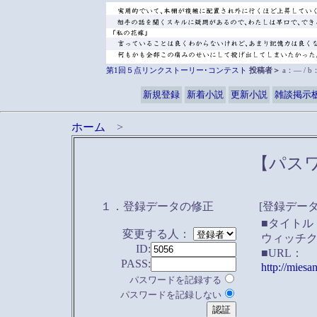
第1回５点リンクストーリー･コンテスト
投稿者＞
a：― / 
新規登録
新着小説
更新小説
雑談掲示
ホーム
>
【パス
１．登録データの修正
[登録データ
■タイトル
変更する人：
ウィッチクラフ
ID:
■URL：
PASS:
http://miesa
パスワードを記録する
パスワードを記録しない