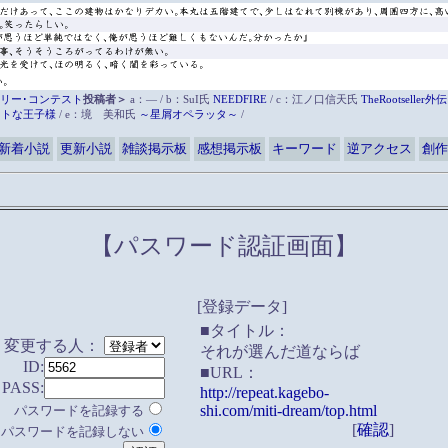
リー･コンテスト
投稿者＞
a：― / b：SuI氏
NEEDFIRE
/ c：江ノ口信天氏
TheRootsell
ットな王子様
/ e：境 美和氏
～星屑オペラッタ～
/
新着小説
更新小説
雑談掲示板
感想掲示板
キーワード
逆アクセス
創作
【パスワード認証画面】
[登録データ]
■タイトル：
変更する人：
それが選んだ道ならば
ID:
■URL：
PASS:
http://repeat.kagebo-
shi.com/miti-dream/top.html
パスワードを記録する
[
確認
]
パスワードを記録しない