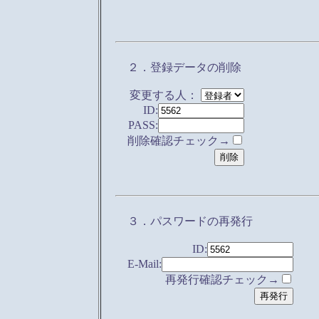
２．登録データの削除
変更する人：
ID:
PASS:
削除確認チェック→
３．パスワードの再発行
ID:
E-Mail:
再発行確認チェック→