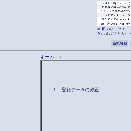
第1回５点リンクストー
を」
/ d：水無月氏
ペ
新規登録
ホーム
>
１．登録データの修正