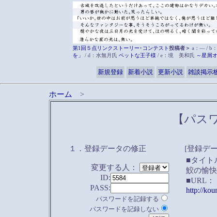
第1回５点リンクストーリー･コンテスト
投稿者＞
a：― / b
を」
/ d：水無月氏
ペットな王子様
/ e：境 美和氏
～星屑
新規登録
新着小説
更新小説
雑談掲示
ホーム
>
【パス
１．登録データの修正
[登録デー
■タイト
変更する人：
鮫の愉快
ID:
■URL：
PASS:
http://ko
パスワードを記録する
パスワードを記録しない