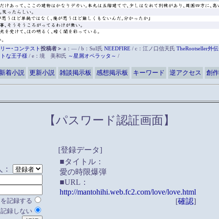
リー･コンテスト
投稿者＞
a：― / b：SuI氏
NEEDFIRE
/ c：江ノ口信天氏
TheRootsell
ットな王子様
/ e：境 美和氏
～星屑オペラッタ～
/
新着小説
更新小説
雑談掲示板
感想掲示板
キーワード
逆アクセス
創作
【パスワード認証画面】
[登録データ]
■タイトル：
人：
愛の時限爆弾
■URL：
http://mantohihi.web.fc2.com/love/love.html
ドを記録する
[
確認
]
を記録しない