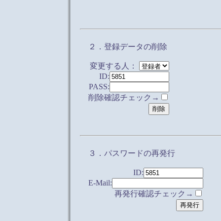
２．登録データの削除
変更する人：
ID:
PASS:
削除確認チェック→
３．パスワードの再発行
ID:
E-Mail:
再発行確認チェック→