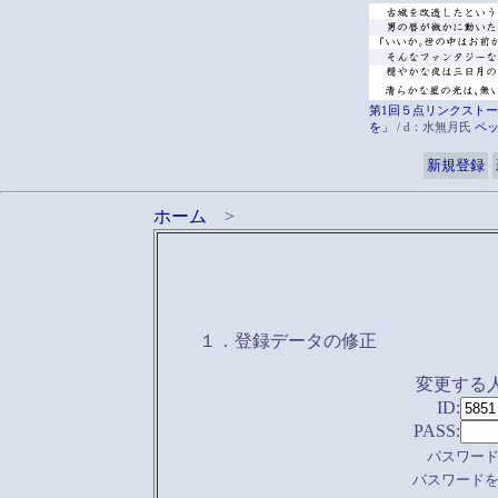
第1回５点リンクストー
を」
/ d：水無月氏
ペ
新規登録
ホーム
>
１．登録データの修正
変更する
ID:
PASS:
パスワー
パスワード