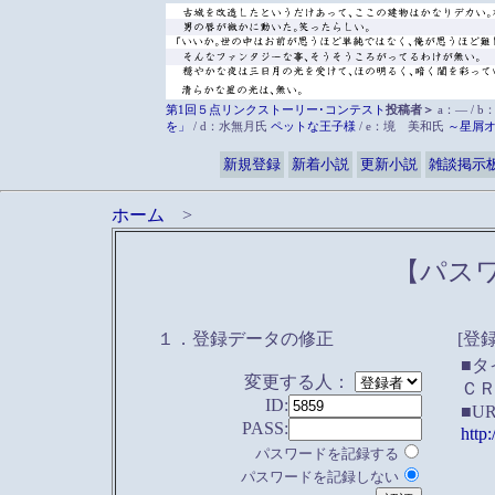
第1回５点リンクストーリー･コンテスト
投稿者＞
a：― / b
を」
/ d：水無月氏
ペットな王子様
/ e：境 美和氏
～星屑
新規登録
新着小説
更新小説
雑談掲示
ホーム
>
【パス
１．登録データの修正
[登
■タ
変更する人：
Ｃ
ID:
■U
PASS:
http
パスワードを記録する
パスワードを記録しない