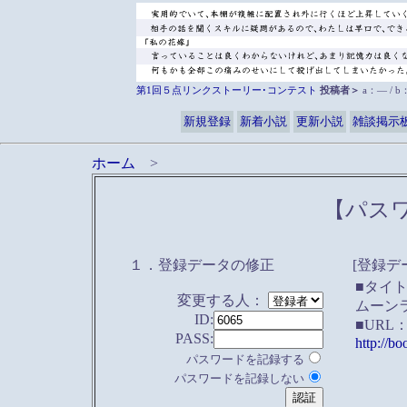
第1回５点リンクストーリー･コンテスト
投稿者＞
a：― / 
新規登録
新着小説
更新小説
雑談掲示
ホーム
>
【パス
１．登録データの修正
[登録デ
■タイ
変更する人：
ムーン
ID:
■URL
PASS:
http://b
パスワードを記録する
パスワードを記録しない