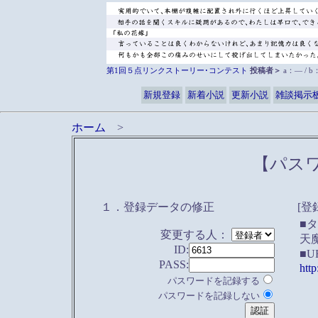
第1回５点リンクストーリー･コンテスト
投稿者＞
a：― / 
新規登録
新着小説
更新小説
雑談掲示
ホーム
>
【パス
１．登録データの修正
[登
■
変更する人：
天
ID:
■U
PASS:
htt
パスワードを記録する
パスワードを記録しない