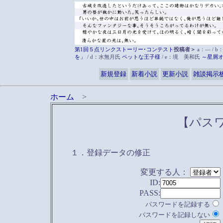
第1回５点リンクストーリー･コンテスト
投稿者＞
a：― / b
を」
/ d：水無月氏
ペットな王子様
/ e：境 美和氏
～星屑
新規登録
新着小説
更新小説
雑談掲示
ホーム
>
【パス
１．登録データの修正
変更する人：
ID:
PASS:
パスワードを記録する
パスワードを記録しない