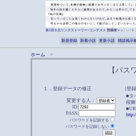
第1回５点リンクストーリー･コンテスト
投稿者＞
a：― / 
新規登録
新着小説
更新小説
雑談掲示
ホーム
>
【パス
１．登録データの修正
[登
■タ
変更する人：
桜舞
ID:
■U
PASS:
http:
パスワードを記録する
パスワードを記録しない