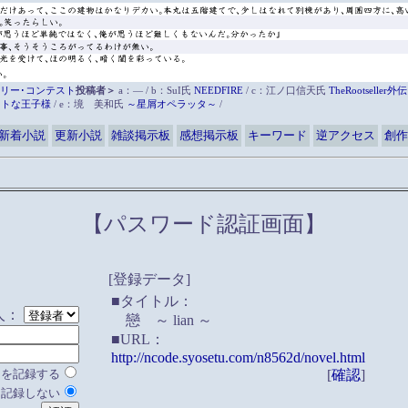
リー･コンテスト
投稿者＞
a：― / b：SuI氏
NEEDFIRE
/ c：江ノ口信天氏
TheRootsell
ットな王子様
/ e：境 美和氏
～星屑オペラッタ～
/
新着小説
更新小説
雑談掲示板
感想掲示板
キーワード
逆アクセス
創作
【パスワード認証画面】
[登録データ]
■タイトル：
人：
戀 ～ lian ～
■URL：
http://ncode.syosetu.com/n8562d/novel.html
ドを記録する
[
確認
]
を記録しない