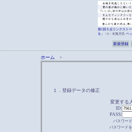
第1回５点リンクストー
を」
/ d：水無月氏
ペ
新規登録
ホーム
>
１．登録データの修正
変更する
ID:
PASS:
パスワー
パスワード