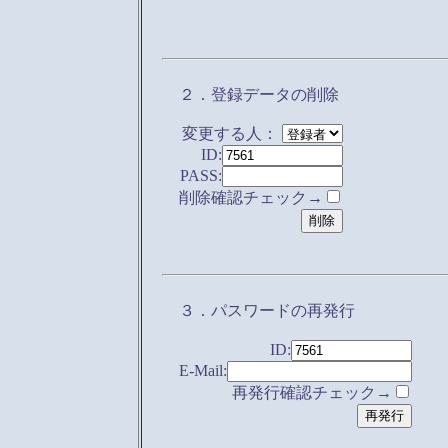
２．登録データの削除
変更する人：
ID:
PASS:
削除確認チェック→
３．パスワードの再発行
ID:
E-Mail:
再発行確認チェック→