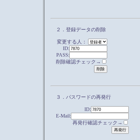
２．登録データの削除
変更する人：
ID:
PASS:
削除確認チェック→
３．パスワードの再発行
ID:
E-Mail:
再発行確認チェック→