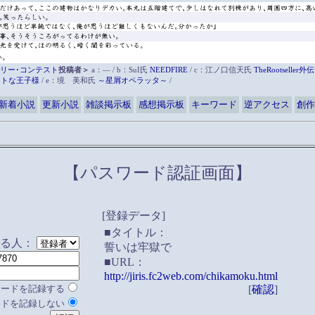
リー･コンテスト
投稿者＞
a：― / b：SuI氏
NEEDFIRE
/ c：江ノ口信天氏
TheRootsell
ットな王子様
/ e：境 美和氏
～星屑オペラッタ～
/
新着小説
更新小説
雑談掲示板
感想掲示板
キーワード
逆アクセス
創作
【パスワード認証画面】
[登録データ]
■タイトル：
する人：
誓いは牢獄で
■URL：
http://jiris.fc2web.com/chikamoku.html
ワードを記録する
[
確認
]
ードを記録しない