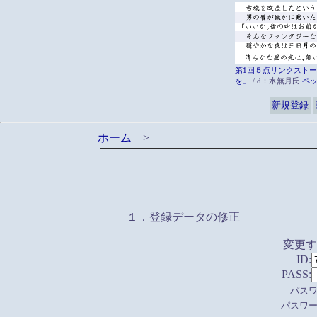
第1回５点リンクストー
を」
/ d：水無月氏
ペ
新規登録
ホーム
>
１．登録データの修正
変更
ID:
PASS:
パス
パスワ