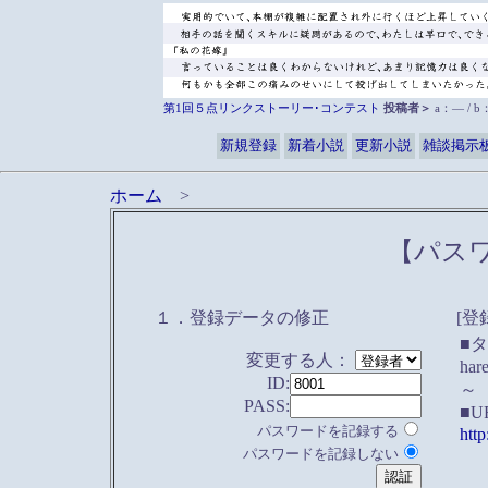
第1回５点リンクストーリー･コンテスト
投稿者＞
a：― / 
新規登録
新着小説
更新小説
雑談掲示
ホーム
>
【パス
１．登録データの修正
[登
■
変更する人：
h
ID:
～
PASS:
■U
パスワードを記録する
htt
パスワードを記録しない