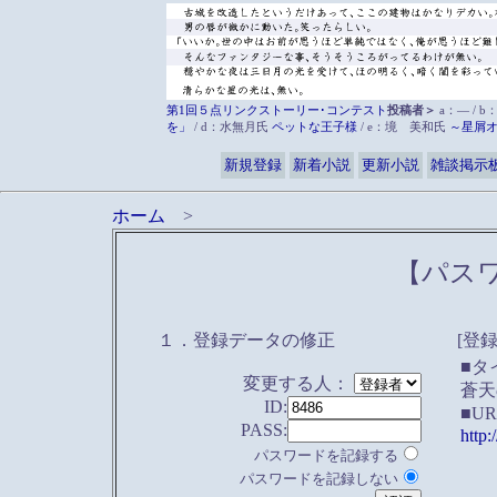
第1回５点リンクストーリー･コンテスト
投稿者＞
a：― / b
を」
/ d：水無月氏
ペットな王子様
/ e：境 美和氏
～星屑
新規登録
新着小説
更新小説
雑談掲示
ホーム
>
【パス
１．登録データの修正
[登
■タ
変更する人：
蒼天
ID:
■U
PASS:
http
パスワードを記録する
パスワードを記録しない