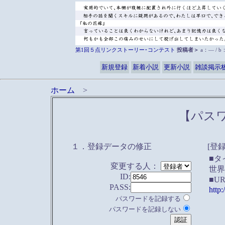
第1回５点リンクストーリー･コンテスト
投稿者＞
a：― / 
新規登録
新着小説
更新小説
雑談掲示
ホーム
>
【パス
１．登録データの修正
[登
■タ
変更する人：
世界
ID:
■U
PASS:
http:
パスワードを記録する
パスワードを記録しない