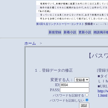
第1回５点リンクストーリー･コンテスト
投稿者＞
a：― / 
新規登録
新着小説
更新小説
雑談掲示
ホーム
>
【パス
１．登録データの修正
[登録
■タ
変更する人：
ＬＩ
ID:
■UR
PASS:
http:/
1.html
パスワードを記録する
パスワードを記録しない