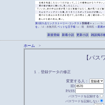
第1回５点リンクストーリー･コンテスト
投稿者＞
a：― / b
を」
/ d：水無月氏
ペットな王子様
/ e：境 美和氏
～星屑
新規登録
新着小説
更新小説
雑談掲示
ホーム
>
【パス
１．登録データの修正
変更する人：
ID:
PASS:
パスワードを記録する
パスワードを記録しない