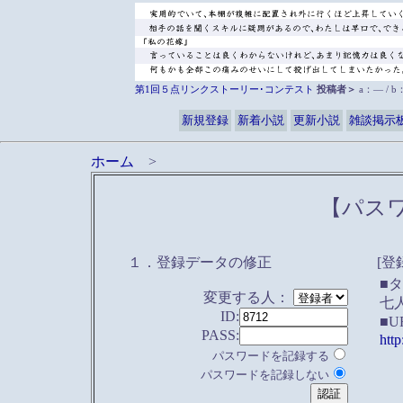
第1回５点リンクストーリー･コンテスト
投稿者＞
a：― / 
新規登録
新着小説
更新小説
雑談掲示
ホーム
>
【パス
１．登録データの修正
[登
■
変更する人：
七
ID:
■U
PASS:
htt
パスワードを記録する
パスワードを記録しない