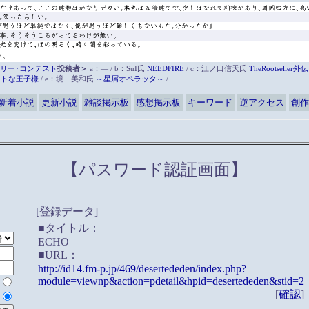
リー･コンテスト
投稿者＞
a：― / b：SuI氏
NEEDFIRE
/ c：江ノ口信天氏
TheRootsell
ットな王子様
/ e：境 美和氏
～星屑オペラッタ～
/
新着小説
更新小説
雑談掲示板
感想掲示板
キーワード
逆アクセス
創作
【パスワード認証画面】
[登録データ]
■タイトル：
ECHO
■URL：
http://id14.fm-p.jp/469/desertededen/index.php?
module=viewnp&action=pdetail&hpid=desertededen&stid=2
[
確認
]