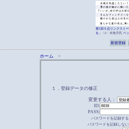
第1回５点リンクストー
を」
/ d：水無月氏
ペ
新規登録
ホーム
>
１．登録データの修正
変更する人：
ID:
PASS:
パスワードを記録する
パスワードを記録しない