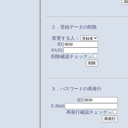
２．登録データの削除
変更する人：
ID:
PASS:
削除確認チェック→
３．パスワードの再発行
ID:
E-Mail:
再発行確認チェック→