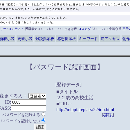
リー･コンテスト
投稿者＞
a：― / b：― / c：さきは氏
ロスカダ
/ d：― / e：小嶋永氏
王子
新着小説
更新小説
雑談掲示板
感想掲示板
キーワード
逆アクセス
創作
【パスワード認証画面】
[登録データ]
■タイトル：
変更する人：
２２歳の高校生活
ID:
■URL：
PASS:
http://mippi.jp/piass/22/top.html
パスワードを記録する
[
確認
]
パスワードを記録しない