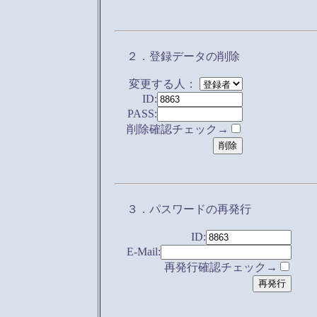
２．登録データの削除
変更する人：
ID:
PASS:
削除確認チェック→
３．パスワードの再発行
ID:
E-Mail:
再発行確認チェック→