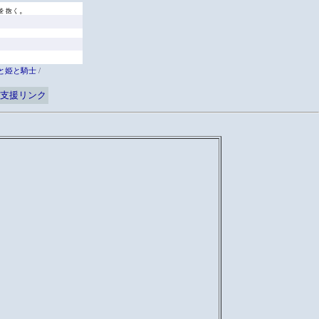
と姫と騎士
/
支援リンク